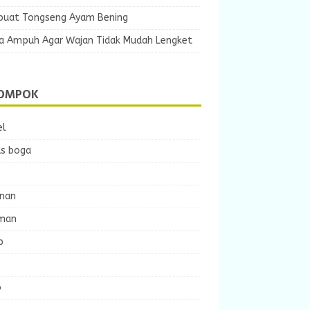
uat Tongseng Ayam Bening
ra Ampuh Agar Wajan Tidak Mudah Lengket
OMPOK
el
s boga
nan
man
p
o