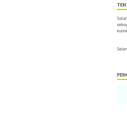
TEN
Sala
sebag
kulin
Selen
PEN