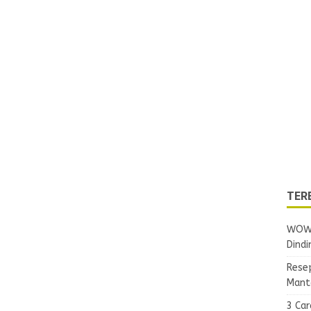
TER
WOW!
Dindi
Rese
Mant
3 Ca