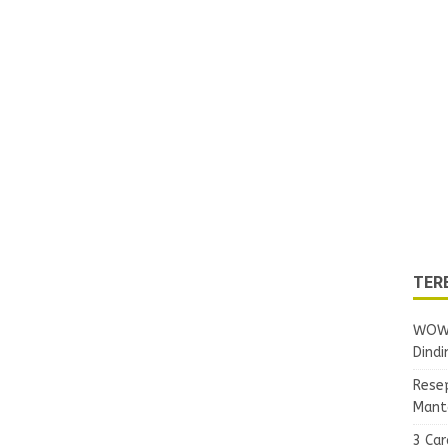
TER
WOW!
Dindi
Rese
Mant
3 Ca