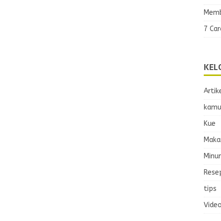
Memb
7 Ca
KEL
Artik
kamu
Kue
Maka
Minu
Rese
tips
Vide