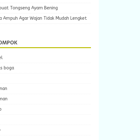
uat Tongseng Ayam Bening
ra Ampuh Agar Wajan Tidak Mudah Lengket
OMPOK
el
s boga
nan
man
p
o