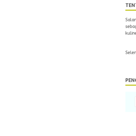
TEN
Sala
sebag
kulin
Selen
PEN